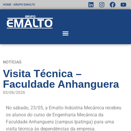
HOME - GRUPO EMALTO
NOTÍCIAS
Visita Técnica –
Faculdade Anhanguera
03/06/2026
No sábado, 23/05, a Emalto Indústria Mecânica recebeu
os alunos do curso de Engenharia Mecânica da
Faculdade Anhanguera (campus Ipatinga) para uma
visita técnica às dependências da empresa.