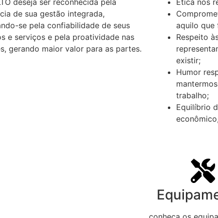
O deseja ser reconhecida pela
Ética nos r
cia de sua gestão integrada,
Compromet
ndo-se pela confiabilidade de seus
aquilo que 
s e serviços e pela proatividade nas
Respeito às
s, gerando maior valor para as partes.
representa
existir;
Humor resp
mantermos 
trabalho;
Equilíbrio 
econômico, 
Equipam
conheça os equip